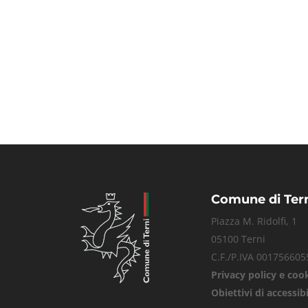
Comune di Ter
Piazza M. Ridolfi, 1
05100 Terni
C.F./P.IVA 001756605
Privacy policy e coo
Obiettivi di accessibi