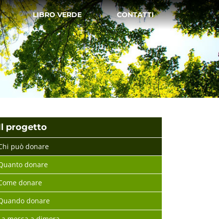
LIBRO VERDE
CONTATTI
Il progetto
Chi può donare
Quanto donare
Come donare
Quando donare
La messa a dimora