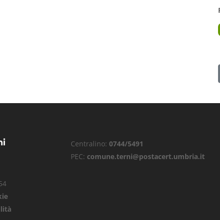
ni
Centralino:
0744/5491
PEC:
comune.terni@postacert.umbria.it
54
kie
lità