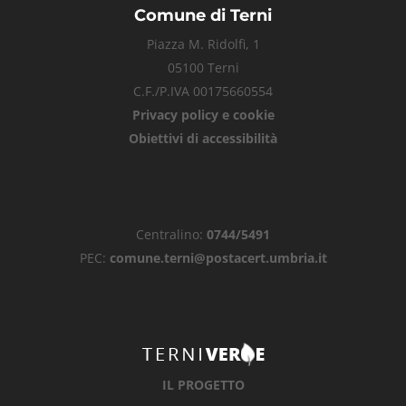
Comune di Terni
Piazza M. Ridolfi, 1
05100 Terni
C.F./P.IVA 00175660554
Privacy policy e cookie
Obiettivi di accessibilità
Centralino:
0744/5491
PEC:
comune.terni@postacert.umbria.it
IL PROGETTO