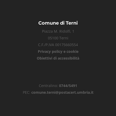
Comune di Terni
Piazza M. Ridolfi, 1
05100 Terni
C.F./P.IVA 00175660554
Privacy policy e cookie
Obiettivi di accessibilità
Centralino:
0744/5491
PEC:
comune.terni@postacert.umbria.it