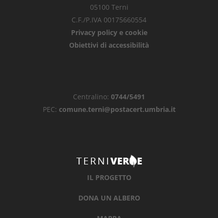
05100 Terni
C.F./P.IVA 00175660554
Privacy policy e cookie
Obiettivi di accessibilità
Centralino:
0744/5491
PEC:
comune.terni@postacert.umbria.it
IL PROGETTO
DONA UN ALBERO