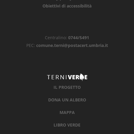
Obiettivi di accessibilità
Centralino:
0744/5491
PEC:
comune.terni@postacert.umbria.it
IL PROGETTO
DONA UN ALBERO
MAPPA
LIBRO VERDE