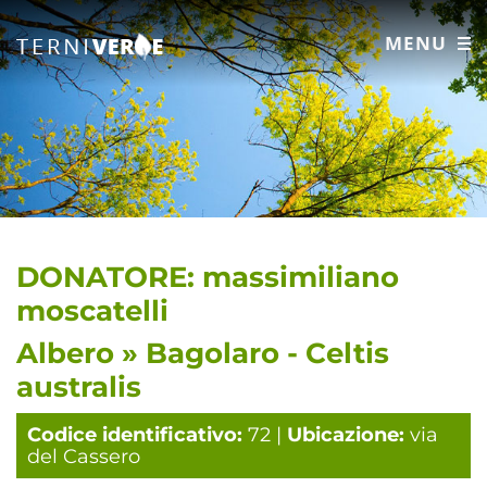
MENU
DONATORE: massimiliano
moscatelli
Albero » Bagolaro - Celtis
australis
Codice identificativo:
72 |
Ubicazione:
via
del Cassero