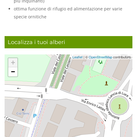
più inquinanti)
ottima funzione di rifugio ed alimentazione per varie
specie ornitiche
Localizza i tuoi alberi
Leaflet
| ©
OpenStreetMap
contributors
+
−