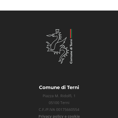
Comune di Terni
Piazza M. Ridolfi, 1
05100 Terni
C.F./P.IVA 00175660554
Privacy policy e cookie