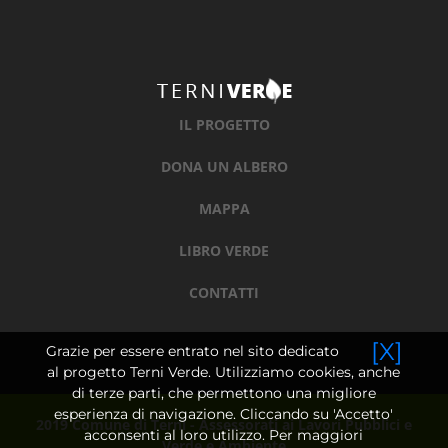
IL PROGETTO
DONA UN ALBERO
MAPPA
LIBRO VERDE
CONTATTI
[X]
Grazie per essere entrato nel sito dedicato
al progetto Terni Verde. Utilizziamo cookies, anche
di terze parti, che permettono una migliore
esperienza di navigazione. Cliccando su 'Accetto'
2019 Comune di Terni - Assessorati ai Lavori Pubblici e
acconsenti al loro utilizzo. Per maggiori
Verde e Ambiente