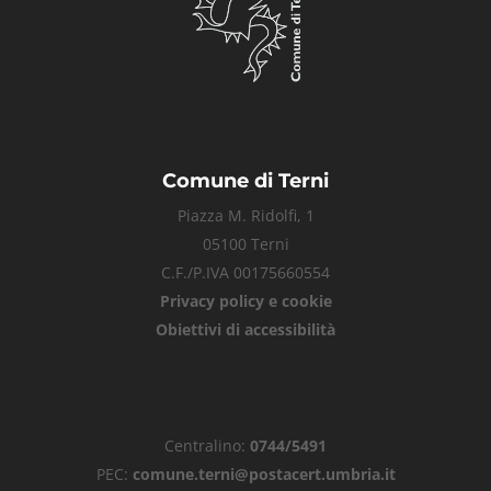
Comune di Terni
Piazza M. Ridolfi, 1
05100 Terni
C.F./P.IVA 00175660554
Privacy policy e cookie
Obiettivi di accessibilità
Centralino:
0744/5491
PEC:
comune.terni@postacert.umbria.it