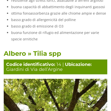
resistente agli stress idrici, adattabile a terreni argillosi
buona capacità di abbattimento degli inquinanti gassosi
ottima fonoassorbenza grazie alle chiome ampie e dense
basso grado di allergenicità del polline
basso grado di emissione di O3
buona funzione di rifugio ed alimentazione per varie
specie ornitiche
Albero » Tilia spp
Codice identificativo:
14 |
Ubicazione:
Giardini di Via dell’Argine