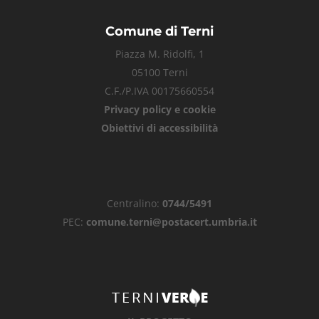
Comune di Terni
Piazza M. Ridolfi, 1
05100 Terni
C.F./P.IVA 00175660554
Privacy policy e cookie
Obiettivi di accessibilità
Centralino:
0744/5491
PEC:
comune.terni@postacert.umbria.it