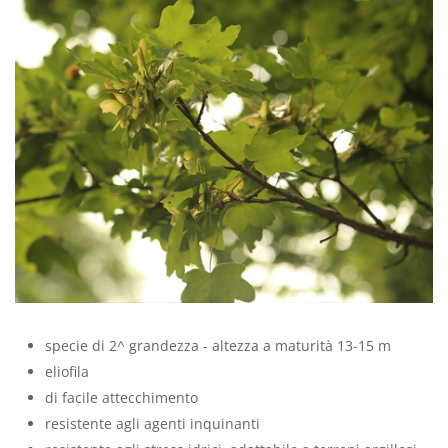
specie di 2^ grandezza - altezza a maturità 13-15 m
eliofila
di facile attecchimento
resistente agli agenti inquinanti