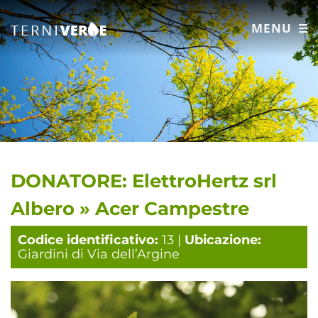
MENU
DONATORE: ElettroHertz srl
Albero » Acer Campestre
Codice identificativo:
13 |
Ubicazione:
Giardini di Via dell’Argine