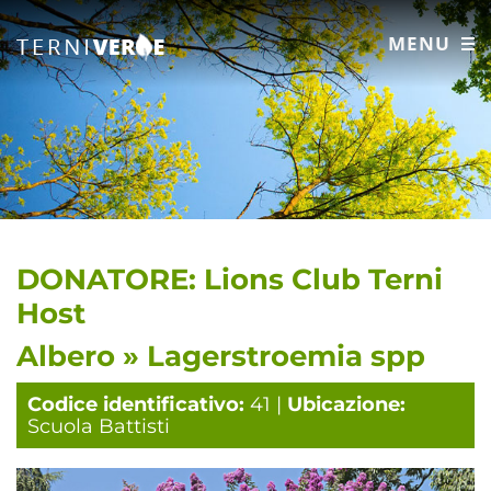
MENU
DONATORE: Lions Club Terni
Host
Albero » Lagerstroemia spp
Codice identificativo:
41 |
Ubicazione:
Scuola Battisti