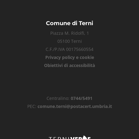
Comune di Terni
Piazza M. Ridolfi, 1
05100 Terni
C.F./P.IVA 00175660554
Privacy policy e cookie
Obiettivi di accessibilità
Centralino:
0744/5491
PEC:
comune.terni@postacert.umbria.it