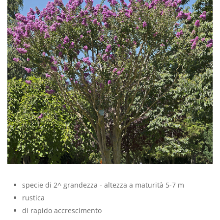
specie di 2^ grandezza - altezza a maturità 5-7 m
rustica
di rapido accrescimento