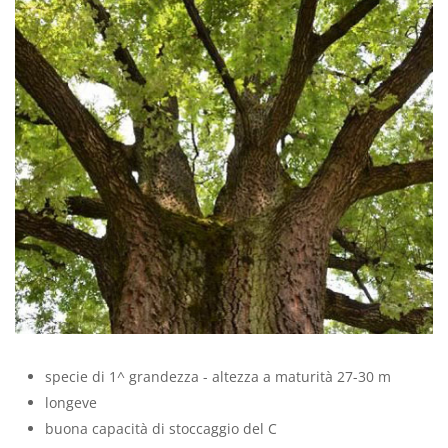
specie di 1^ grandezza - altezza a maturità 27-30 m
longeve
buona capacità di stoccaggio del C