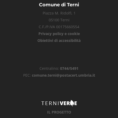
Comune di Terni
Piazza M. Ridolfi, 1
05100 Terni
C.F./P.IVA 00175660554
Privacy policy e cookie
Obiettivi di accessibilità
Centralino:
0744/5491
PEC:
comune.terni@postacert.umbria.it
IL PROGETTO