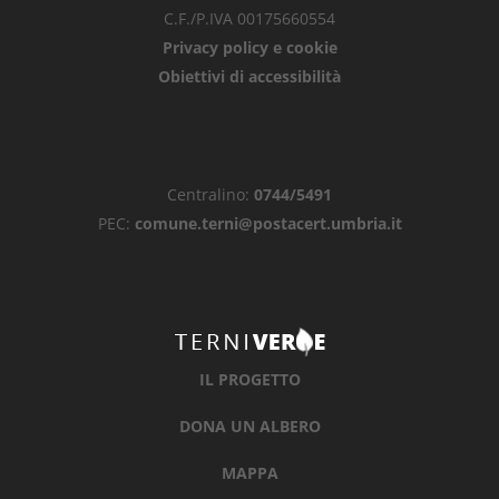
C.F./P.IVA 00175660554
Privacy policy e cookie
Obiettivi di accessibilità
Centralino:
0744/5491
PEC:
comune.terni@postacert.umbria.it
IL PROGETTO
DONA UN ALBERO
MAPPA