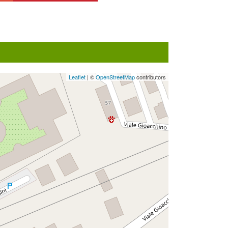
Leaflet
| ©
OpenStreetMap
contributors