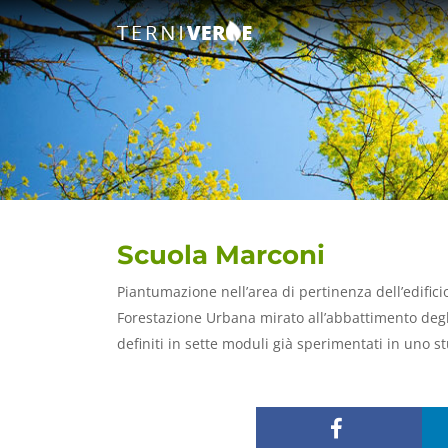
Scuola Marconi
Piantumazione nell’area di pertinenza dell’edifici
Forestazione Urbana mirato all’abbattimento degli
definiti in sette moduli già sperimentati in uno s